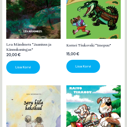
Lea Mändmets “Jaaniuss ja
Kornei Tšukovski “Imepuu”
Kännukuningas”
15,00
€
20,00
€
Lisa Korvi
Lisa Korvi