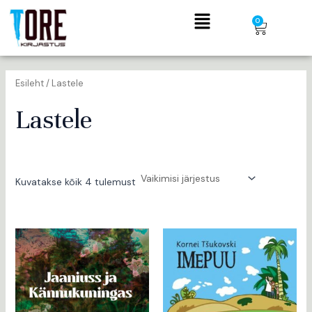
Skip
Menu
Cart
0
to
content
Esileht
/ Lastele
Lastele
Kuvatakse kõik 4 tulemust