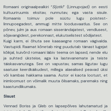
Romaani originaalpealkiri “
Sljotki
” (Linnupojad) on eesti
kultuuriruumis eksitav, nunnutav, ega vasta sisule.
Romaanis toimuv pole süütu lugu poistest-
linnupoegadest, ammugi mitte loodusvaatlus. See on
põnev, julm ja aus romaan sisserändajatest, vendlusest,
sõjavangidest, perekonnast, elukutselistest sõdijatest.
Kuigi karm, ei õhuta see kaasaegne romaan vägivalda.
Vastupidi. Raamat kõnetab ning puudutab tänast lugejat
kõikjal, kuivõrd romaani läbiv teema on lapsed, nende elu
ja suhted üksteise, aga ka lastevanemate ja teiste
täiskasvanutega. See on vapustav, samas liigutav lugu
saatuse keerdkäikudest, millega alaealised peavad üksi
või kambas hakkama saama. Autor ei kaota lootust, et
inimloomust on võimalik muuta õilsamaks, paremaks ning
kaastundlikumaks.
Sisust
Vennad Boriss ja Gleb on lapsepõlves lahutamatud ja