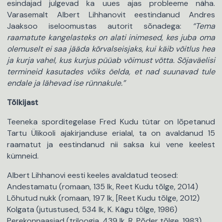
esindajad julgevad ka uues ajas probleeme näha.
Varasemalt Albert Lihhanovit eestindanud Andres
Jaaksoo iseloomustas autorit sõnadega:
“Tema
raamatute kangelasteks on alati inimesed, kes juba oma
olemuselt ei saa jääda kõrvalseisjaks, kui käib võitlus hea
ja kurja vahel, kus kurjus püüab võimust võtta. Sõjaväelisi
termineid kasutades võiks öelda, et nad suunavad tule
endale ja lähevad ise rünnakule.”
Tõlkijast
Teeneka sporditegelase Fred Kudu tütar on lõpetanud
Tartu Ülikooli ajakirjanduse erialal, ta on avaldanud 15
raamatut ja eestindanud nii saksa kui vene keelest
kümneid.
Albert Lihhanovi eesti keeles avaldatud teosed:
Andestamatu (romaan, 135 lk, Reet Kudu tõlge, 2014)
Lõhutud nukk (romaan, 197 lk, [Reet Kudu tõlge, 2012)
Kolgata (jutustused, 534 lk, K. Kägu tõlge, 1986)
Perekonnaasjad (triloogia, 439 lk, R. Põder tõlge, 1983)