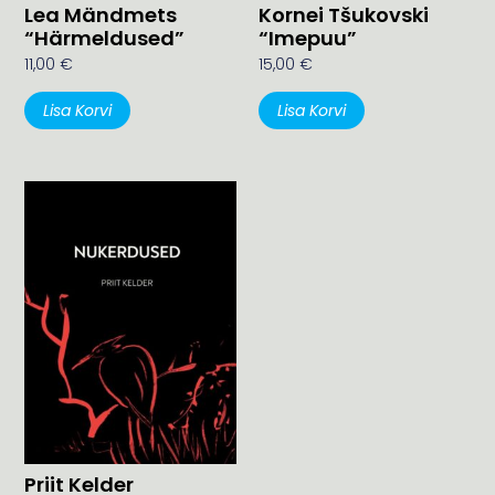
Lea Mändmets
Kornei Tšukovski
“Härmeldused”
“Imepuu”
11,00
€
15,00
€
Lisa Korvi
Lisa Korvi
Priit Kelder