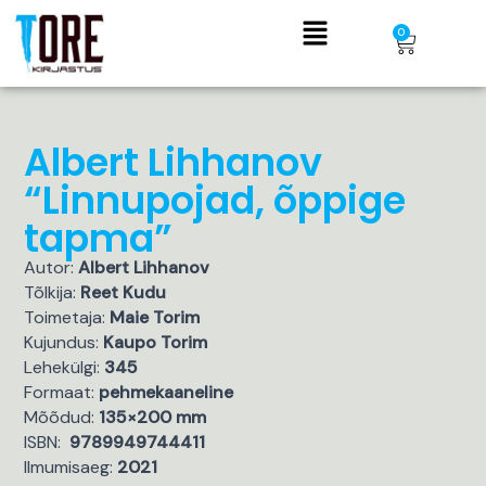
Skip
Menu
Cart
0
to
content
Albert Lihhanov
“Linnupojad, õppige
tapma”
Autor:
Albert Lihhanov
Tõlkija:
Reet Kudu
Toimetaja:
Maie Torim
Kujundus:
Kaupo Torim
Lehekülgi:
345
Formaat:
pehmekaaneline
Mõõdud:
135×200 mm
ISBN:
9789949744411
Ilmumisaeg:
2021