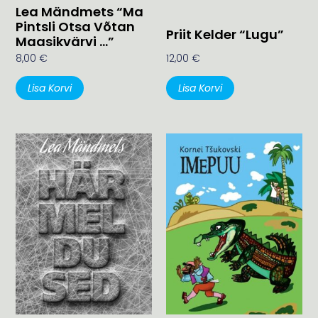
Lea Mändmets “Ma
Pintsli Otsa Võtan
Priit Kelder “Lugu”
Maasikvärvi …”
8,00
€
12,00
€
Lisa Korvi
Lisa Korvi