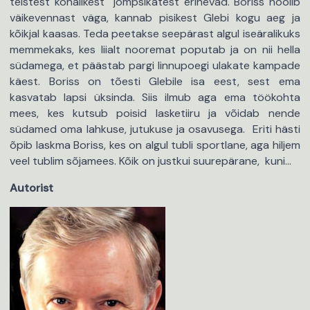
teistest kohalikest jõmpsikatest erinevad. Boriss hoolib
väikevennast väga, kannab pisikest Glebi kogu aeg ja
kõikjal kaasas. Teda peetakse seepärast algul iseäralikuks
memmekaks, kes liialt nooremat poputab ja on nii hella
südamega, et päästab pargi linnupoegi ulakate kampade
käest. Boriss on tõesti Glebile isa eest, sest ema
kasvatab lapsi üksinda. Siis ilmub aga ema töökohta
mees, kes kutsub poisid lasketiiru ja võidab nende
südamed oma lahkuse, jutukuse ja osavusega. Eriti hästi
õpib laskma Boriss, kes on algul tubli sportlane, aga hiljem
veel tublim sõjamees. Kõik on justkui suurepärane, kuni…
Autorist