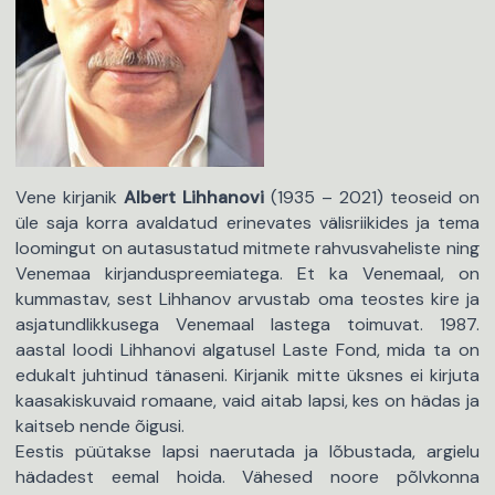
Vene kirjanik
Albert Lihhanovi
(1935 – 2021) teoseid on
üle saja korra avaldatud erinevates välisriikides ja tema
loomingut on autasustatud mitmete rahvusvaheliste ning
Venemaa kirjanduspreemiatega. Et ka Venemaal, on
kummastav, sest Lihhanov arvustab oma teostes kire ja
asjatundlikkusega Venemaal lastega toimuvat. 1987.
aastal loodi Lihhanovi algatusel Laste Fond, mida ta on
edukalt juhtinud tänaseni. Kirjanik mitte üksnes ei kirjuta
kaasakiskuvaid romaane, vaid aitab lapsi, kes on hädas ja
kaitseb nende õigusi.
Eestis püütakse lapsi naerutada ja lõbustada, argielu
hädadest eemal hoida. Vähesed noore põlvkonna