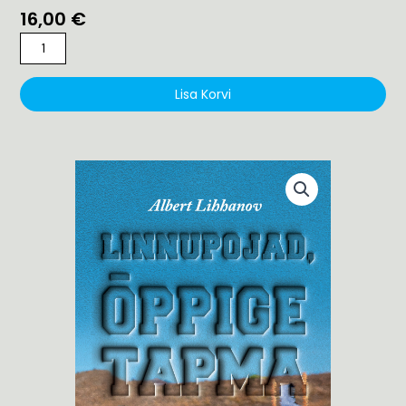
16,00
€
Albert
Lihhanov
“Linnupojad,
Lisa Korvi
õppige
tapma”
kogus