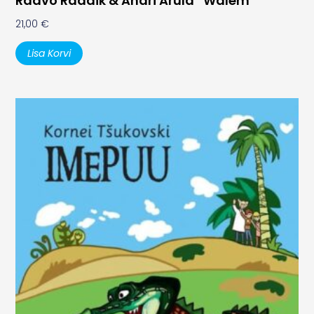
Raavo Raadik & Andri Arula “Walem”
21,00
€
Lisa Korvi