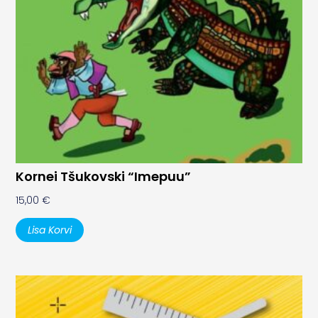
Kornei Tšukovski “Imepuu”
15,00
€
Lisa Korvi