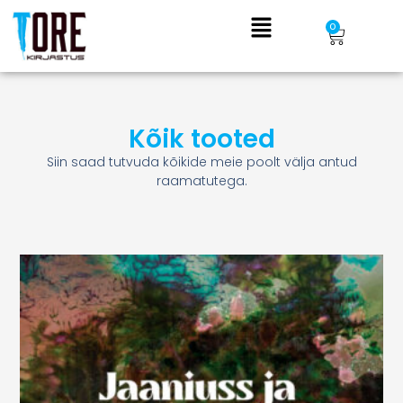
Skip
Menu
Cart
0
to
content
Kõik tooted
Siin saad tutvuda kõikide meie poolt välja antud
raamatutega.