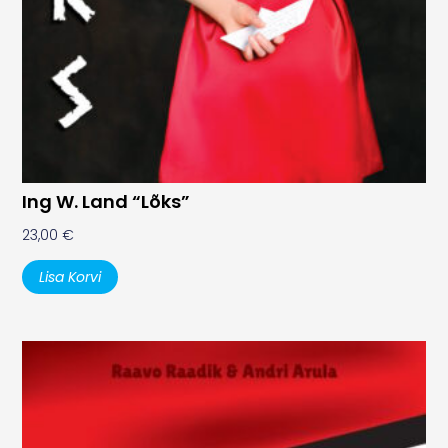
Ing W. Land “Lõks”
23,00
€
Lisa Korvi