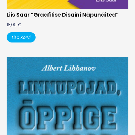
Liis Saar “Graafilise Disaini Näpunäited”
18,00
€
Lisa Korvi