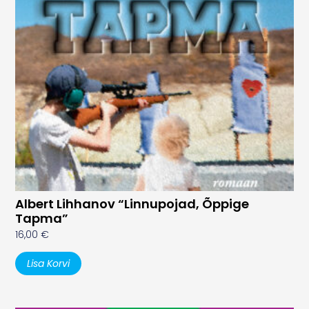
Albert Lihhanov “Linnupojad, Õppige
Tapma”
16,00
€
Lisa Korvi