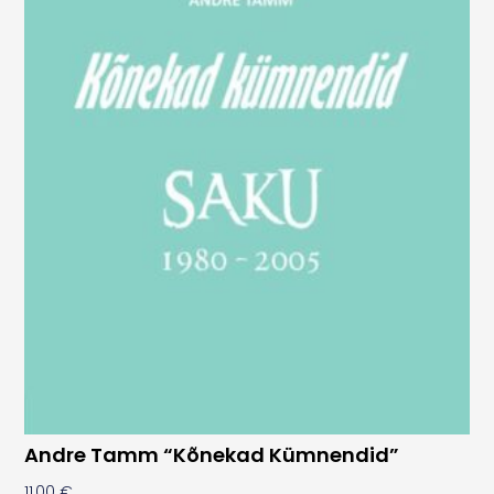
Andre Tamm “Kõnekad Kümnendid”
11,00
€