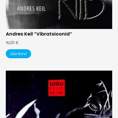
Andres Keil “Vibratsioonid”
15,00
€
Lisa Korvi