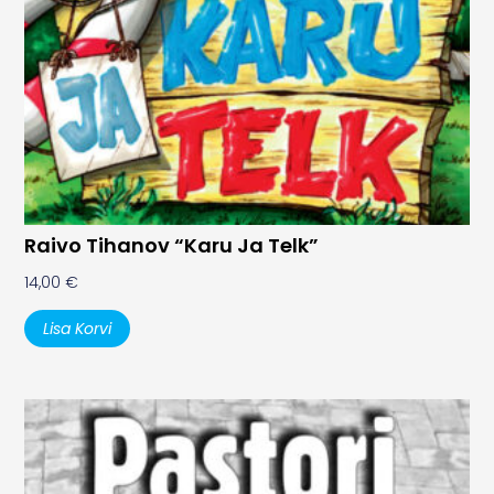
Raivo Tihanov “Karu Ja Telk”
14,00
€
Lisa Korvi