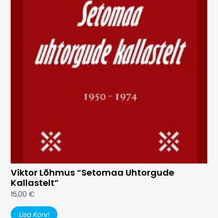
Viktor Lõhmus “Setomaa Uhtorgude
Kallastelt”
15,00
€
Lisa Korvi