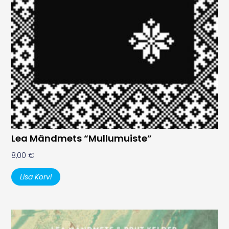
Lea Mändmets “Mullumuiste”
8,00
€
Lisa Korvi