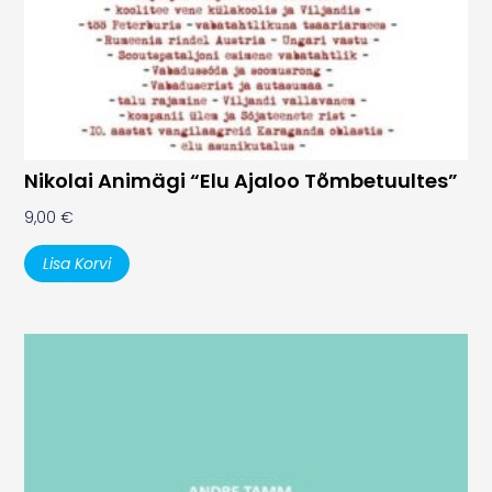
Nikolai Animägi “Elu Ajaloo Tõmbetuultes”
9,00
€
Lisa Korvi