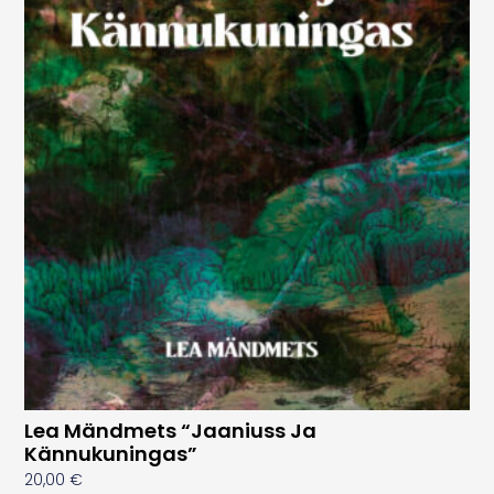
Lea Mändmets “Jaaniuss Ja
Kännukuningas”
20,00
€