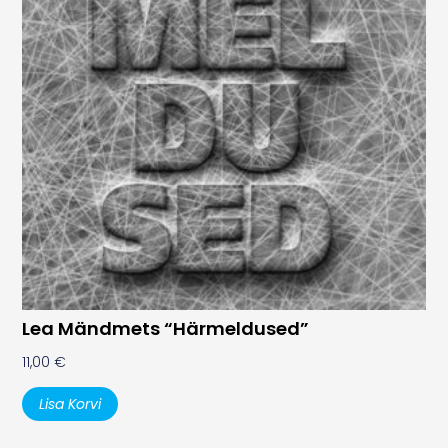
Lea Mändmets “Härmeldused”
11,00
€
Lisa Korvi