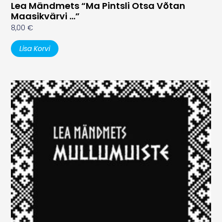
Lea Mändmets “Ma Pintsli Otsa Võtan
Maasikvärvi …”
8,00
€
Lisa Korvi